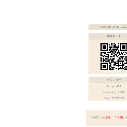
2026.08.08 Saturda
携帯サイト
カウンター
Today:
402
Yesterday:
1043
Total:
2373809
©2026
そば蔵 丁子庵
. 