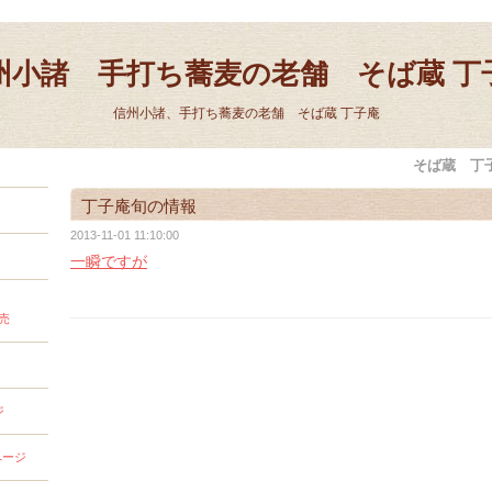
州小諸 手打ち蕎麦の老舗 そば蔵 丁
信州小諸、手打ち蕎麦の老舗 そば蔵 丁子庵
そば蔵 丁
丁子庵旬の情報
2013-11-01 11:10:00
一瞬ですが
売
ジ
ページ