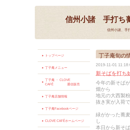
信州小諸 手打ち
信州小諸、手
丁子庵旬の
トップページ
2019-11-01 11:18
丁子庵メニュー
新そばを打ち
丁子庵 ・ CLOVE
今年の新そば
CAFÉ 通信販売
畑から
地元の大西製
丁子庵店舗情報
抜き実が入荷
丁子庵Facebookページ
緑がかった蕎
し
CLOVE CAFÉホームページ
本日から新そ