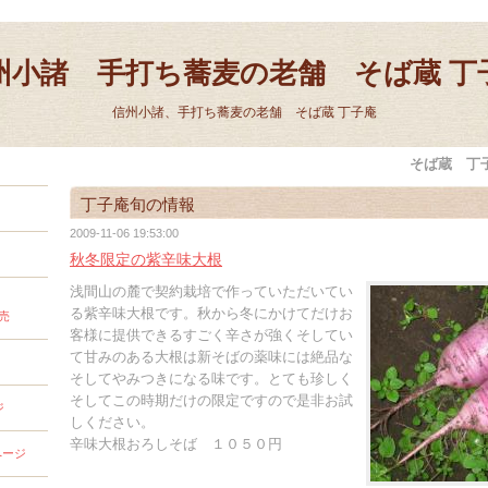
州小諸 手打ち蕎麦の老舗 そば蔵 丁
信州小諸、手打ち蕎麦の老舗 そば蔵 丁子庵
そば蔵 丁
丁子庵旬の情報
2009-11-06 19:53:00
秋冬限定の紫辛味大根
浅間山の麓で契約栽培で作っていただいてい
る紫辛味大根です。秋から冬にかけてだけお
売
客様に提供できるすごく辛さが強くそしてい
て甘みのある大根は新そばの薬味には絶品な
そしてやみつきになる味です。とても珍しく
そしてこの時期だけの限定ですので是非お試
ジ
しください。
辛味大根おろしそば １０５０円
ページ