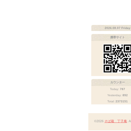
2026.08.07 Friday
携帯サイト
カウンター
Today:
787
Yesterday:
892
Total:
2373151
©2026
そば蔵 丁子庵
. 