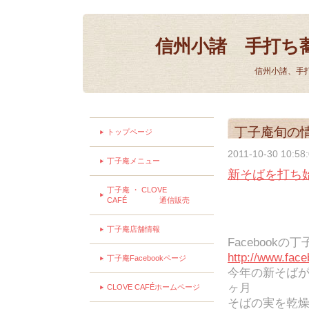
信州小諸 手打ち
信州小諸、手
丁子庵旬の
トップページ
2011-10-30 10:58
丁子庵メニュー
新そばを打ち
丁子庵 ・ CLOVE
CAFÉ 通信販売
丁子庵店舗情報
Facebook
http://www.face
丁子庵Facebookページ
今年の新そば
ヶ月
CLOVE CAFÉホームページ
そばの実を乾