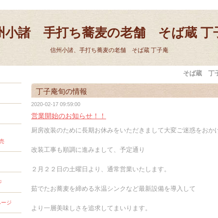
州小諸 手打ち蕎麦の老舗 そば蔵 丁
信州小諸、手打ち蕎麦の老舗 そば蔵 丁子庵
そば蔵 丁
丁子庵旬の情報
2020-02-17 09:59:00
営業開始のお知らせ！！
厨房改装のために長期お休みをいただきまして大変ご迷惑をおか
売
改装工事も順調に進みまして、予定通り
２月２２日の土曜日より、通常営業いたします。
ジ
茹でたお蕎麦を締める氷温シンクなど最新設備を導入して
ページ
より一層美味しさを追求してまいります。