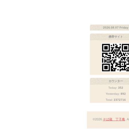
2026.08.07 Friday
携帯サイト
カウンター
Today:
352
Yesterday:
892
Total:
2372716
©2026
そば蔵 丁子庵
. 