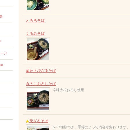
売
とろろそば
くるみそば
ジ
ページ
am
葉わさびざるそば
きのこおろしそば
辛味大根おろし使用
天ざるそば
6～7種類つき。季節によって内容が変わります。