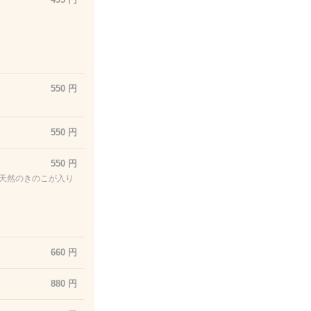
550 円
550 円
550 円
天然のきのこが入り
660 円
880 円