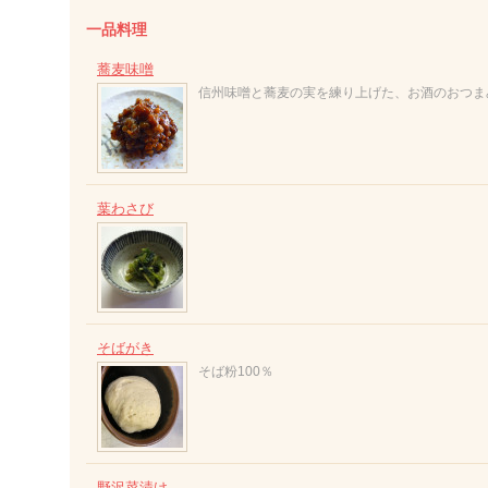
一品料理
蕎麦味噌
信州味噌と蕎麦の実を練り上げた、お酒のおつま
葉わさび
そばがき
そば粉100％
野沢菜漬け