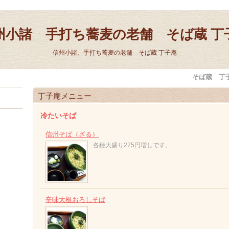
州小諸 手打ち蕎麦の老舗 そば蔵 丁
信州小諸、手打ち蕎麦の老舗 そば蔵 丁子庵
そば蔵 丁
丁子庵メニュー
冷たいそば
信州そば（ざる）
各種大盛り275円増しです。
辛味大根おろしそば