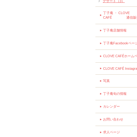
デザート（3）
丁子庵 ・ CLOVE
CAFÉ 通信販
丁子庵店舗情報
丁子庵Facebookペー
CLOVE CAFÉホーム
CLOVE CAFÉ Instagr
写真
丁子庵旬の情報
カレンダー
お問い合わせ
求人ページ