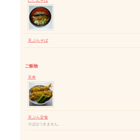
にしんそば
天ぷらそば
ご飯物
天丼
天ぷら定食
そばはつきません。