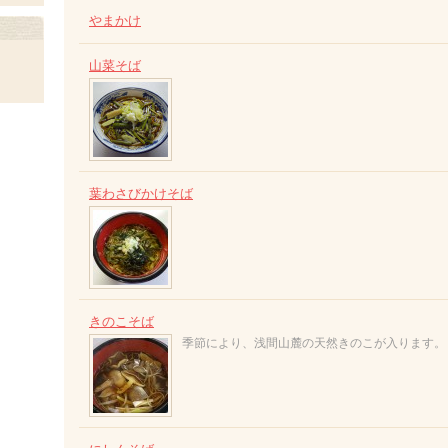
やまかけ
山菜そば
葉わさびかけそば
きのこそば
季節により、浅間山麓の天然きのこが入ります。