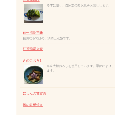
冬季に限り、自家製の野沢菜をお出しします。
信州漬物三昧
信州ならではの、漬物三点盛です。
紅茶鴨炭火焼
きのこおろし
辛味大根おろしを使用しています。季節により、
ます。
にしんの甘露煮
鴨の鉄板焼き