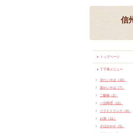
信
トップページ
丁子庵メニュー
冷たいそば（10）
温かいそば（7）
ご飯物（2）
一品料理（12）
ソフトドリンク（4）
お酒（11）
そばおやき（5）