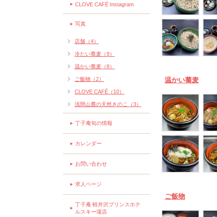
CLOVE CAFÉ Instagram
写真
店舗（4）
冷たい蕎麦（9）
温かい蕎麦（8）
ご飯物（2）
温かい蕎麦
CLOVE CAFÉ（10）
浅間山麓の天然きのこ（3）
丁子庵旬の情報
カレンダー
お問い合わせ
求人ページ
ご飯物
丁子庵 軽井沢プリンスホテ
ルスキー場店