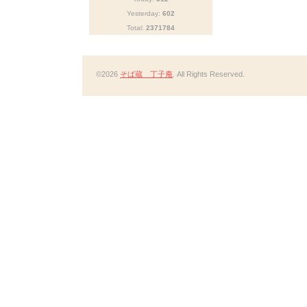
Yesterday:
602
Total:
2371784
©2026
そば蔵 丁子庵
. All Rights Reserved.