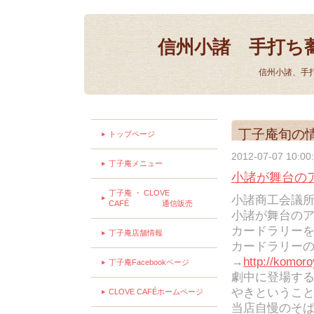
信州小諸 手打ち
信州小諸、手
丁子庵旬の
トップページ
2012-07-07 10:00
丁子庵メニュー
小諸が舞台の
丁子庵 ・ CLOVE
小諸商工会議
CAFÉ 通信販売
小諸が舞台の
カードラリー
丁子庵店舗情報
カードラリー
→
http://komor
丁子庵Facebookページ
劇中に登場す
やきというこ
CLOVE CAFÉホームページ
当店自慢のそ