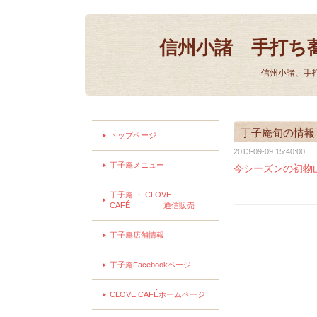
信州小諸 手打ち
信州小諸、手
丁子庵旬の情報
トップページ
2013-09-09 15:40:00
丁子庵メニュー
今シーズンの初物
丁子庵 ・ CLOVE
CAFÉ 通信販売
丁子庵店舗情報
丁子庵Facebookページ
CLOVE CAFÉホームページ