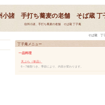
州小諸 手打ち蕎麦の老舗 そば蔵 丁
信州小諸、手打ち蕎麦の老舗 そば蔵 丁子庵
そば蔵 丁
丁子庵メニュー
一品料理
天ぷら（単品）
6～7種類つき。季節により、内容が変わります。