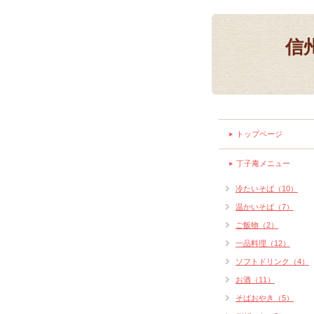
信
トップページ
丁子庵メニュー
冷たいそば（10）
温かいそば（7）
ご飯物（2）
一品料理（12）
ソフトドリンク（4）
お酒（11）
そばおやき（5）