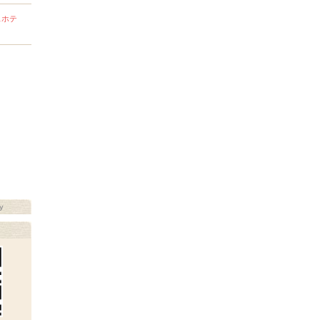
スホテ
y