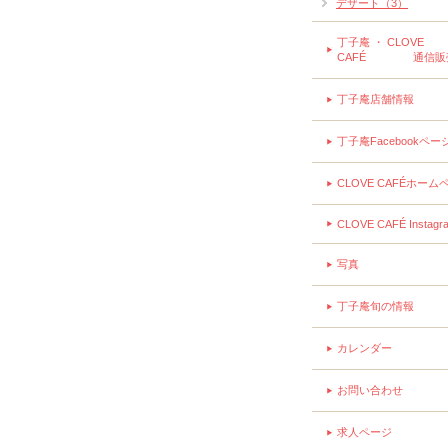
デザート（3）
丁子庵 ・ CLOVE
CAFÉ 通信販
丁子庵店舗情報
丁子庵Facebookペー
CLOVE CAFÉホーム
CLOVE CAFÉ Instagr
写真
丁子庵旬の情報
カレンダー
お問い合わせ
求人ページ