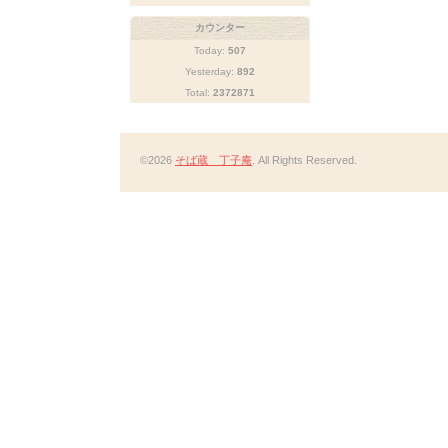
カウンター
Today:
507
Yesterday:
892
Total:
2372871
©2026
そば蔵 丁子庵
. All Rights Reserved.