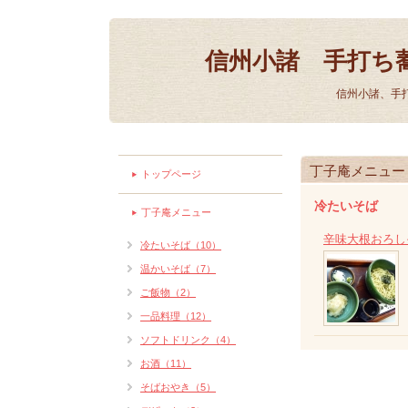
信州小諸 手打ち
信州小諸、手
丁子庵メニュー
トップページ
冷たいそば
丁子庵メニュー
辛味大根おろし
冷たいそば（10）
温かいそば（7）
ご飯物（2）
一品料理（12）
ソフトドリンク（4）
お酒（11）
そばおやき（5）