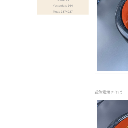
Yesterday:
564
Total:
2374027
岩魚素焼きそば