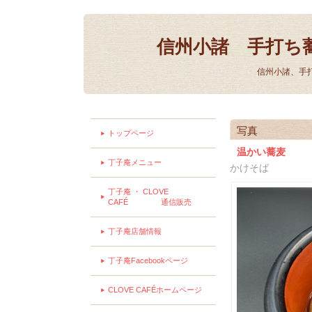
信州小諸 手打ち
信州小諸、手
写真
トップページ
温かい蕎麦
丁子庵メニュー
かけそば
丁子庵 ・ CLOVE
CAFÉ 通信販売
丁子庵店舗情報
丁子庵Facebookページ
CLOVE CAFÉホームページ