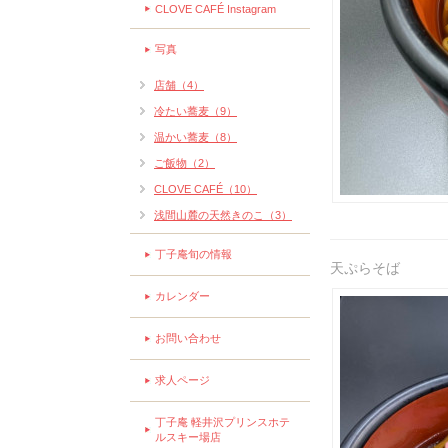
CLOVE CAFÉ Instagram
写真
店舗（4）
冷たい蕎麦（9）
温かい蕎麦（8）
ご飯物（2）
CLOVE CAFÉ（10）
浅間山麓の天然きのこ（3）
丁子庵旬の情報
天ぷらそば
カレンダー
お問い合わせ
求人ページ
丁子庵 軽井沢プリンスホテ
ルスキー場店