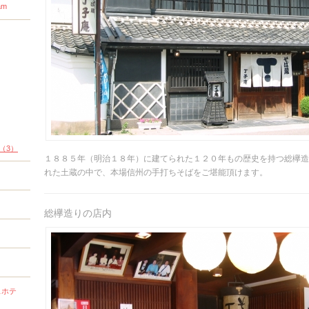
am
（3）
１８８５年（明治１８年）に建てられた１２０年もの歴史を持つ総欅造
れた土蔵の中で、本場信州の手打ちそばをご堪能頂けます。
総欅造りの店内
スホテ