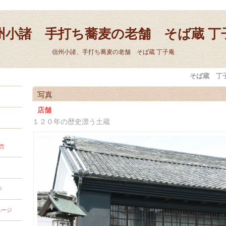
州小諸 手打ち蕎麦の老舗 そば蔵 丁
信州小諸、手打ち蕎麦の老舗 そば蔵 丁子庵
そば蔵 丁
写真
店舗
１２０年の歴史漂う土蔵
売
ジ
ページ