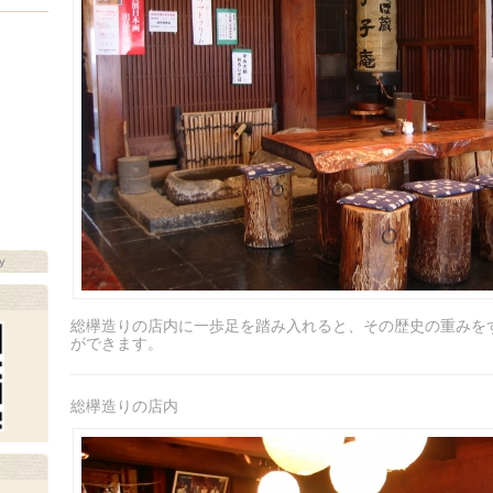
y
総欅造りの店内に一歩足を踏み入れると、その歴史の重みを
ができます。
総欅造りの店内