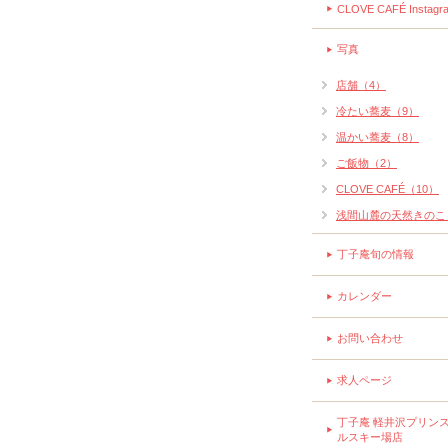
CLOVE CAFÉ Instagr
写真
店舗（4）
冷たい蕎麦（9）
温かい蕎麦（8）
ご飯物（2）
CLOVE CAFÉ（10）
浅間山麓の天然きのこ
丁子庵旬の情報
カレンダー
お問い合わせ
求人ページ
丁子庵 軽井沢プリン
ルスキー場店