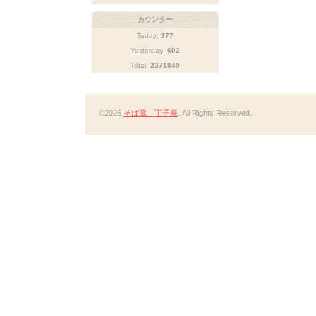
カウンター
Today:
377
Yesterday:
602
Total:
2371849
©2026
そば蔵 丁子庵
. All Rights Reserved.