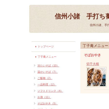
信州小諸 手打ち
信州小諸、手
丁子庵メニュー
トップページ
そばおやき
丁子庵メニュー
切干大根
冷たいそば（10）
温かいそば（7）
ご飯物（2）
一品料理（12）
ソフトドリンク（4）
お酒（11）
そばおやき（5）