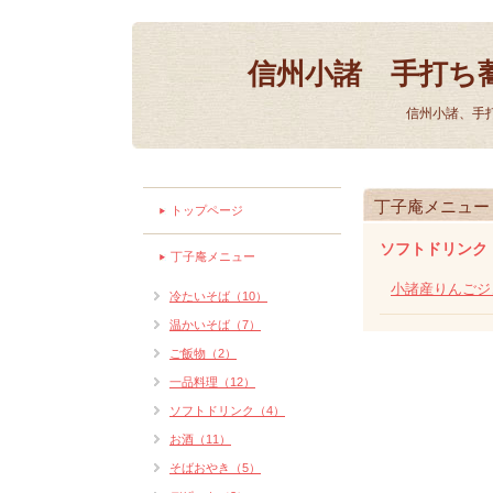
信州小諸 手打ち
信州小諸、手
丁子庵メニュー
トップページ
ソフトドリンク
丁子庵メニュー
小諸産りんごジ
冷たいそば（10）
温かいそば（7）
ご飯物（2）
一品料理（12）
ソフトドリンク（4）
お酒（11）
そばおやき（5）