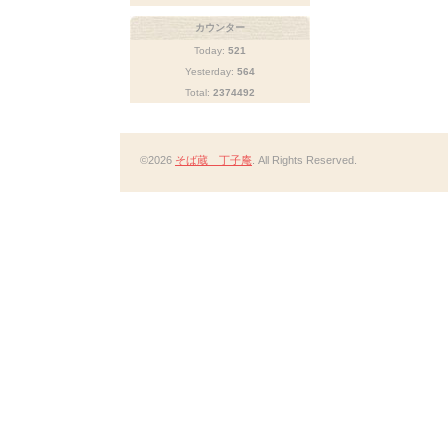
カウンター
Today:
521
Yesterday:
564
Total:
2374492
©2026
そば蔵 丁子庵
. All Rights Reserved.