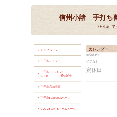
信州小諸 手打ち
信州小諸、手
カレンダー
トップページ
毎週水曜日
丁子庵メニュー
指定なし
定休日
丁子庵 ・ CLOVE
CAFÉ 通信販売
丁子庵店舗情報
丁子庵Facebookページ
CLOVE CAFÉホームページ