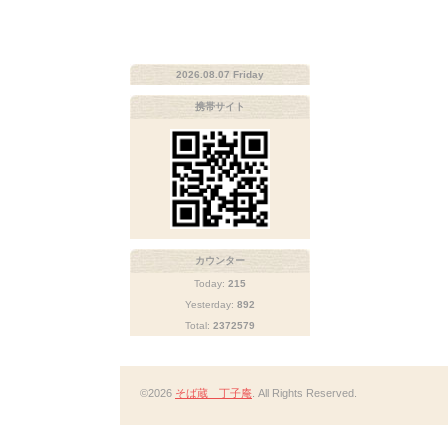
2026.08.07 Friday
携帯サイト
カウンター
Today:
215
Yesterday:
892
Total:
2372579
©2026
そば蔵 丁子庵
. All Rights Reserved.