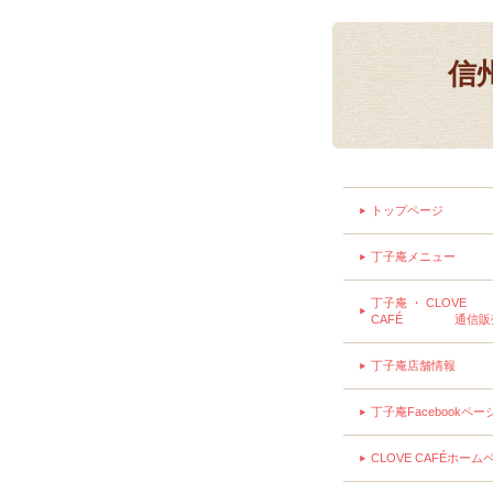
信
トップページ
丁子庵メニュー
丁子庵 ・ CLOVE
CAFÉ 通信販
丁子庵店舗情報
丁子庵Facebookペー
CLOVE CAFÉホーム