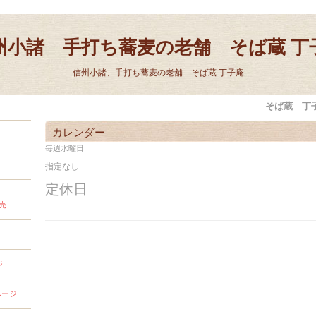
州小諸 手打ち蕎麦の老舗 そば蔵 丁
信州小諸、手打ち蕎麦の老舗 そば蔵 丁子庵
そば蔵 丁
カレンダー
毎週水曜日
指定なし
定休日
売
ジ
ページ