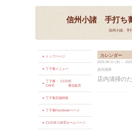
信州小諸 手打ち
信州小諸、手
カレンダー
トップページ
2025-09-11 (木) ～ 2025
丁子庵メニュー
店内清掃
店内清掃の
丁子庵 ・ CLOVE
CAFÉ 通信販売
丁子庵店舗情報
丁子庵Facebookページ
CLOVE CAFÉホームページ