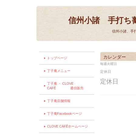
信州小諸 手打ち
信州小諸、手
カレンダー
トップページ
毎週火曜日
丁子庵メニュー
定休日
定休日
丁子庵 ・ CLOVE
CAFÉ 通信販売
丁子庵店舗情報
丁子庵Facebookページ
CLOVE CAFÉホームページ