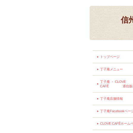
信
トップページ
丁子庵メニュー
丁子庵 ・ CLOVE
CAFÉ 通信販
丁子庵店舗情報
丁子庵Facebookペー
CLOVE CAFÉホーム