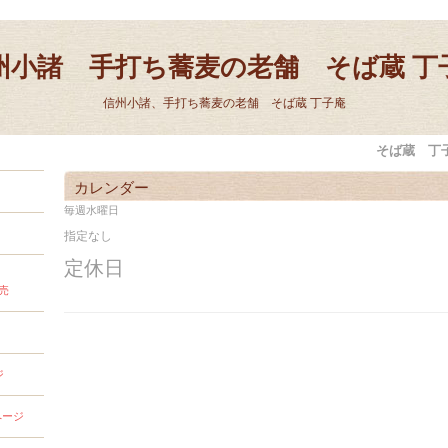
州小諸 手打ち蕎麦の老舗 そば蔵 丁
信州小諸、手打ち蕎麦の老舗 そば蔵 丁子庵
そば蔵 丁
カレンダー
毎週水曜日
指定なし
定休日
売
ジ
ページ