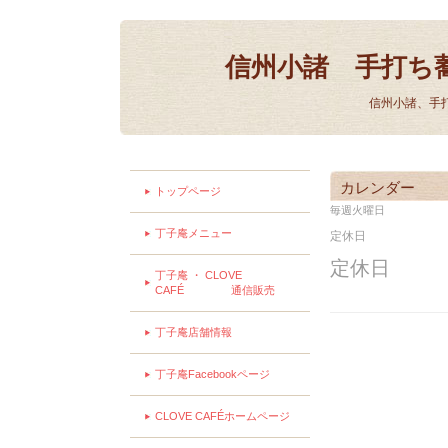
信州小諸 手打ち
信州小諸、手
カレンダー
トップページ
毎週火曜日
丁子庵メニュー
定休日
定休日
丁子庵 ・ CLOVE
CAFÉ 通信販売
丁子庵店舗情報
丁子庵Facebookページ
CLOVE CAFÉホームページ