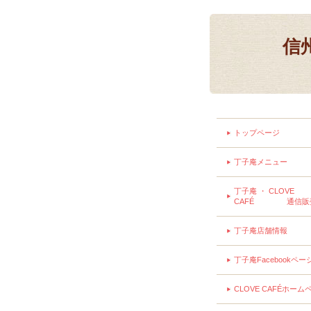
信
トップページ
丁子庵メニュー
丁子庵 ・ CLOVE
CAFÉ 通信販
丁子庵店舗情報
丁子庵Facebookペー
CLOVE CAFÉホーム