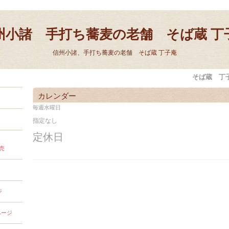
州小諸 手打ち蕎麦の老舗 そば蔵 丁
信州小諸、手打ち蕎麦の老舗 そば蔵 丁子庵
そば蔵 丁
カレンダー
毎週水曜日
指定なし
定休日
売
ジ
ページ