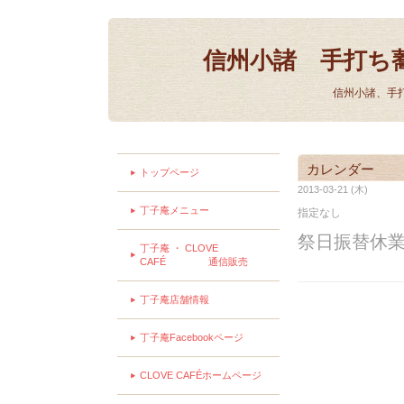
信州小諸 手打ち
信州小諸、手
カレンダー
トップページ
2013-03-21 (木)
丁子庵メニュー
指定なし
祭日振替休
丁子庵 ・ CLOVE
CAFÉ 通信販売
丁子庵店舗情報
丁子庵Facebookページ
CLOVE CAFÉホームページ