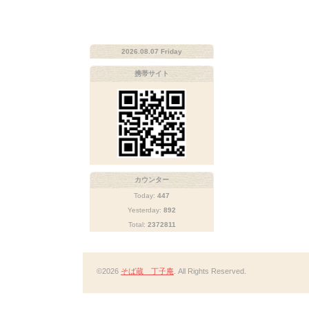
2026.08.07 Friday
携帯サイト
カウンター
Today:
447
Yesterday:
892
Total:
2372811
©2026
そば蔵 丁子庵
. All Rights Reserved.