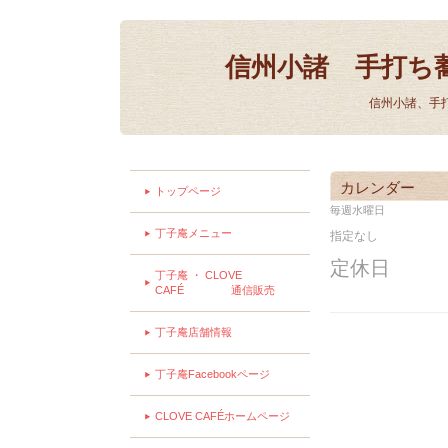
信州小諸 手打ち
信州小諸、手
カレンダー
トップページ
毎週水曜日
丁子庵メニュー
指定なし
定休日
丁子庵 ・ CLOVE
CAFÉ 通信販売
丁子庵店舗情報
丁子庵Facebookページ
CLOVE CAFÉホームページ