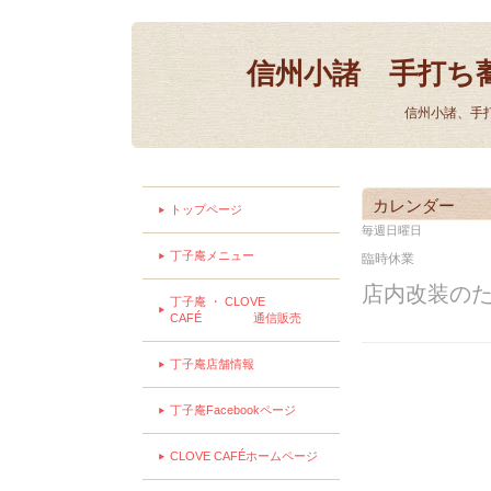
信州小諸 手打ち
信州小諸、手
カレンダー
トップページ
毎週日曜日
丁子庵メニュー
臨時休業
店内改装の
丁子庵 ・ CLOVE
CAFÉ 通信販売
丁子庵店舗情報
丁子庵Facebookページ
CLOVE CAFÉホームページ