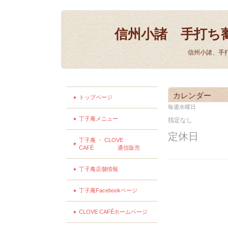
信州小諸 手打ち
信州小諸、手
カレンダー
トップページ
毎週水曜日
丁子庵メニュー
指定なし
定休日
丁子庵 ・ CLOVE
CAFÉ 通信販売
丁子庵店舗情報
丁子庵Facebookページ
CLOVE CAFÉホームページ